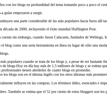
años con los blogs en profundidad del tema tomando poco a poco el cent
o-a guías empezaron a surgir.
stituyen una parte considerable de las más populares hacia fuera allí t
a década de 2000, incluyendo el éxito mundial Huffington Post.
 en cuenta sin embargo, cuando Jason Calacanis, fundador de Weblogs, I
 el blog como una seria herramienta en línea en lugar de sólo una moda
 blogs.
s populares cuando se trata de los blogs y, a pesar de ser bastante fi
es de blogs.Hoy en día hay más de 1,5 millones de blogs y se estima 
s profesionales tienen alrededor de cuatro blogs en promedio.
s los blogs son en el idioma Inglés con los otros idiomas más prominen
ealmente influyen en las compras. Los términos útiles, esenciales e imp
dres. También se estima que el 52 por ciento de estos bloggers son los